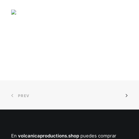
PREV
Termo con Asa Ramas Fondo Rosa
En
volcanicaproductions.shop
puedes comprar
AÑADIR AL CARRITO