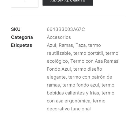
AÑADIR AL CARRITO
con
Asa
Ramas
Fondo
SKU
6643B3003A67C
Azul
Categoría
Accesorios
cantidad
Etiquetas
Azul
,
Ramas
,
Taza
,
termo
reutilizable
,
termo portátil
,
termo
ecológico
,
Termo con Asa Ramas
Fondo Azul
,
termo diseño
elegante
,
termo con patrón de
ramas
,
termo fondo azul
,
termo
bebidas calientes y frías
,
termo
con asa ergonómica
,
termo
decorativo funcional