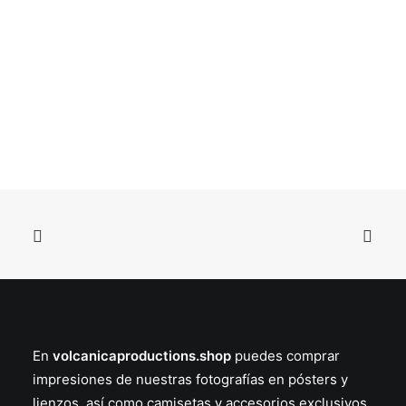
Este
Lienzo Sotavento
producto
En
volcanicaproductions.shop
puedes comprar
SELECCIONAR OPCIONES
tiene
Rango
54.95
€
-
119.95
€
impresiones de nuestras fotografías en
pósters
y
múltiples
de
precios:
variantes.
lienzos
, así como
camisetas
y
accesorios
exclusivos.