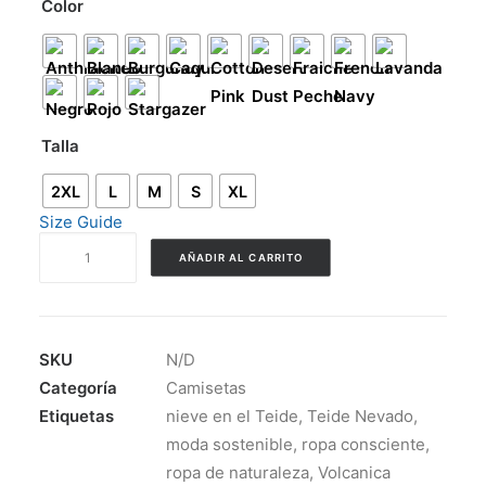
Color
Talla
2XL
L
M
S
XL
Size Guide
Camiseta
AÑADIR AL CARRITO
unisex
Teide
Nevado
cantidad
SKU
N/D
Categoría
Camisetas
Etiquetas
nieve en el Teide
,
Teide Nevado
,
moda sostenible
,
ropa consciente
,
ropa de naturaleza
,
Volcanica