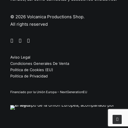
desde
Las
54.95€
opciones
hasta
se
119.95€
© 2026 Volcanica Productions Shop.
pueden
All rights reserved
elegir
en
la
página
de
producto
Aviso Legal
Condiciones Generales De Venta
Politica de Cookies (EU)
Politica de Privacidad
Financiado por la Unión Europa – NextGenerationEU