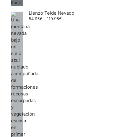
Lienzo Teide Nevado
Rango
54.95
€
-
119.95
€
de
precios:
desde
54.95€
hasta
119.95€