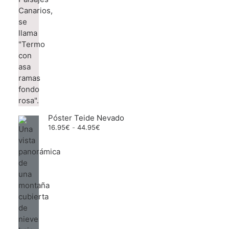
Póster Teide Nevado
Rango
16.95
€
-
44.95
€
de
precios:
desde
16.95€
hasta
44.95€