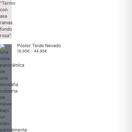
Póster Teide Nevado
Rango
16.95
€
-
44.95
€
de
precios:
desde
16.95€
hasta
44.95€