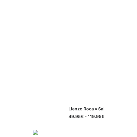
Este
Lienzo Roca y Sal
producto
SELECCIONAR OPCIONES
tiene
Rango
49.95
€
-
119.95
€
múltiples
de
precios:
variantes.
desde
Las
49.95€