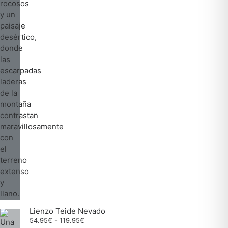
Lienzo Teide Nevado
Rango
54.95
€
-
119.95
€
de