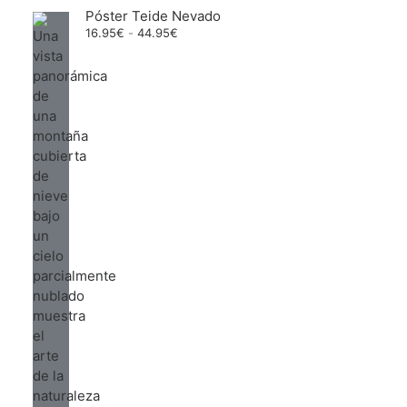
Póster Teide Nevado
Rango
16.95
€
-
44.95
€
de
precios:
desde
16.95€
hasta
44.95€