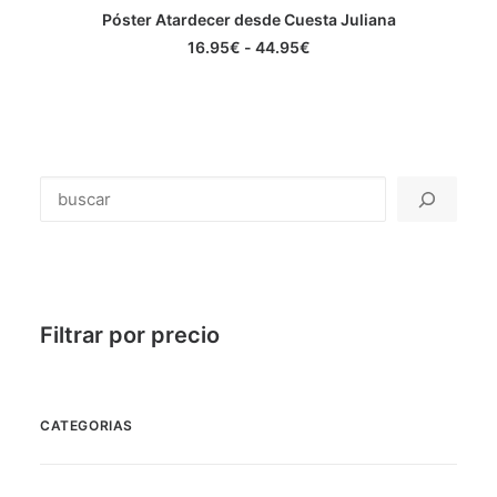
Este
Póster Atardecer desde Cuesta Juliana
producto
SELECCIONAR OPCIONES
tiene
Rango
16.95
€
-
44.95
€
múltiples
de
precios:
variantes.
desde
Las
16.95€
opciones
hasta
se
44.95€
pueden
elegir
Buscar
en
la
página
de
producto
Filtrar por precio
CATEGORIAS