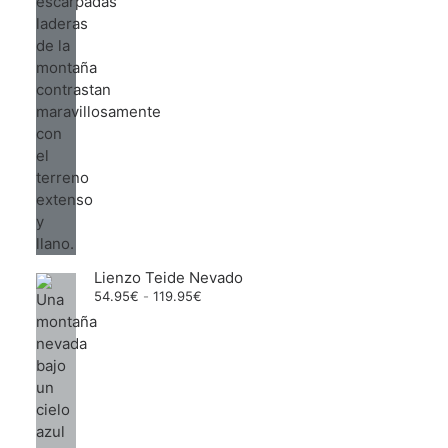
Lienzo Teide Nevado
Rango
54.95
€
-
119.95
€
de
precios:
desde
54.95€
hasta
119.95€