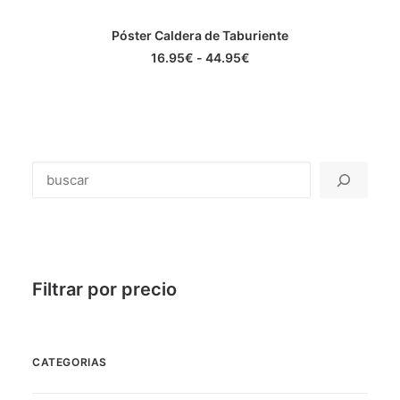
Este
Póster Caldera de Taburiente
producto
SELECCIONAR OPCIONES
tiene
Rango
16.95
€
-
44.95
€
múltiples
de
precios:
variantes.
desde
Las
16.95€
opciones
hasta
se
44.95€
pueden
elegir
Buscar
en
la
página
de
producto
Filtrar por precio
CATEGORIAS