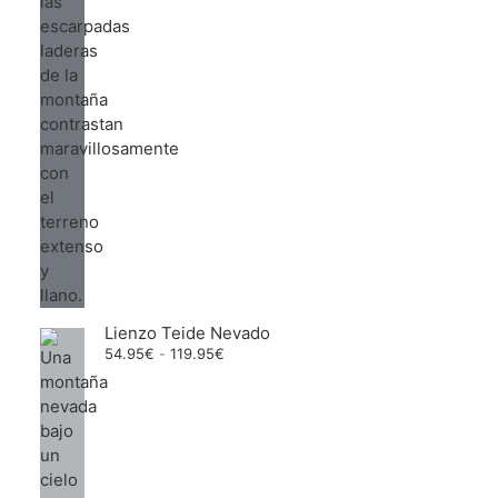
Lienzo Teide Nevado
Rango
54.95
€
-
119.95
€
de
precios:
desde
54.95€
hasta
119.95€