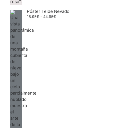
Póster Teide Nevado
Rango
16.95
€
-
44.95
€
de
precios:
desde
16.95€
hasta
44.95€