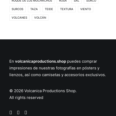
ROQUE DE LOS MUCHACHOS
ROSA
SAL
SURCO
SURCOS
TAZA
TEIDE
TEXTURA
VIENTO
VOLCANES
VOLCÁN
En
volcanicaproductions.shop
puedes comprar
impresiones de nuestras fotografías en
pósters
y
lienzos
, así como
camisetas
y
accesorios
exclusivos.
© 2026 Volcanica Productions Shop.
All rights reserved