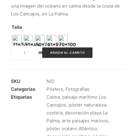
precios:
una imagen del océano en calma desde la costa de
desde
Los Cancajos, en La Palma.
16.95€
hasta
Talla
44.95€
Póster
AÑADIR AL CARRITO
Mar
en
Calma
en
SKU
N/D
Los
Categorías
Pósters
,
Fotografías
Cancajos
Etiquetas
Calma
,
paisaje marítimo Los
cantidad
Cancajos
,
póster naturaleza
costera
,
decoración playa La
Palma
,
arte paisajes marinos
,
póster océano Atlántico
,