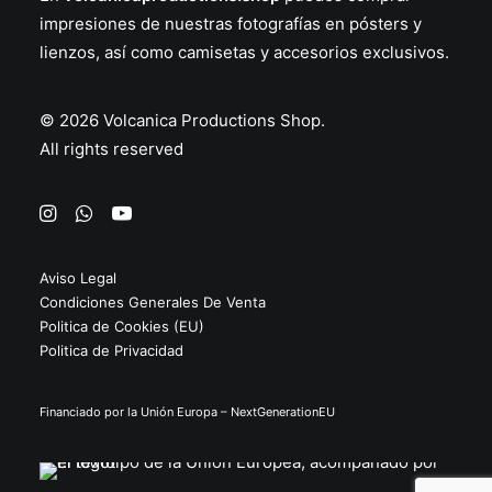
hasta
se
44.95€
impresiones de nuestras fotografías en
pósters
y
pueden
lienzos
, así como
camisetas
y
accesorios
exclusivos.
elegir
en
la
página
© 2026 Volcanica Productions Shop.
de
All rights reserved
producto
Aviso Legal
Condiciones Generales De Venta
Politica de Cookies (EU)
Politica de Privacidad
Financiado por la Unión Europa – NextGenerationEU