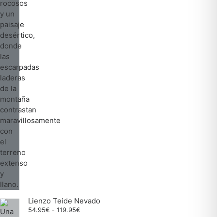
Lienzo Teide Nevado
Rango
54.95
€
-
119.95
€
de