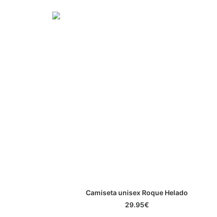
Este
Camiseta unisex Roque Helado
producto
SELECCIONAR OPCIONES
tiene
29.95
€
múltiples