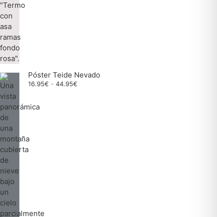
Póster Teide Nevado
Rango
16.95
€
-
44.95
€
de
precios:
desde
16.95€
hasta
44.95€