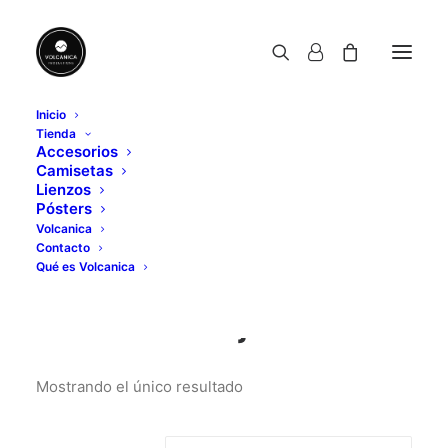
Inicio
Tienda
lienzo Los Ajaches
Accesorios
Camisetas
Home
Posts Tagged "lienzo Los Ajaches"
Lienzos
Pósters
Volcanica
Contacto
Qué es Volcanica
lienzo Los Ajaches
Mostrando el único resultado