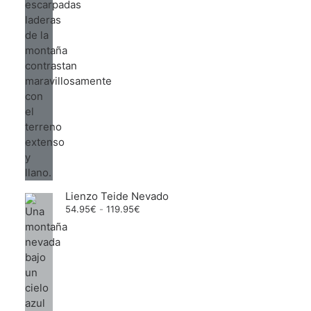
Lienzo Teide Nevado
Rango
54.95
€
-
119.95
€
de
precios:
desde
54.95€
hasta
119.95€