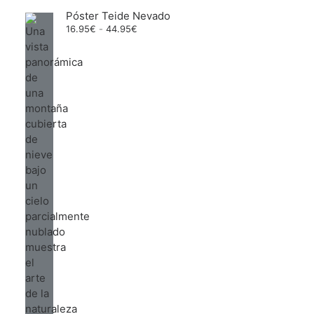
Póster Teide Nevado
Rango
16.95
€
-
44.95
€
de
precios:
desde
16.95€
hasta
44.95€