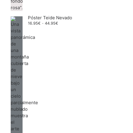
Póster Teide Nevado
Rango
16.95
€
-
44.95
€
de
precios:
desde
16.95€
hasta
44.95€