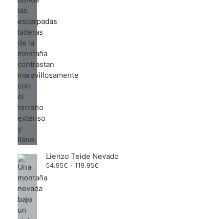
Lienzo Teide Nevado
Rango
54.95
€
-
119.95
€
de
precios:
desde
54.95€
hasta
119.95€