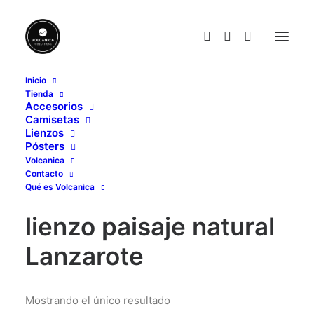
Inicio
Tienda
lienzo paisaje natural Lanzarote
Accesorios
Camisetas
Home
Posts Tagged "lienzo paisaje natural Lanzarote"
Lienzos
Pósters
Volcanica
Contacto
Qué es Volcanica
lienzo paisaje natural
Lanzarote
Mostrando el único resultado