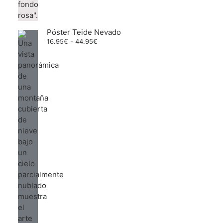
Póster Teide Nevado
Rango
16.95
€
-
44.95
€
de
precios:
desde
16.95€
hasta
44.95€