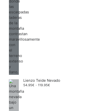
Lienzo Teide Nevado
Rango
54.95
€
-
119.95
€
de
precios:
desde
54.95€
hasta
119.95€