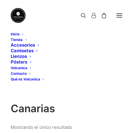
Inicio
Tienda
lienzo volcán Canarias
Accesorios
Camisetas
Home
Posts Tagged "lienzo volcán Canarias"
Lienzos
Pósters
Volcanica
Contacto
Qué es Volcanica
lienzo volcán
Canarias
Mostrando el único resultado