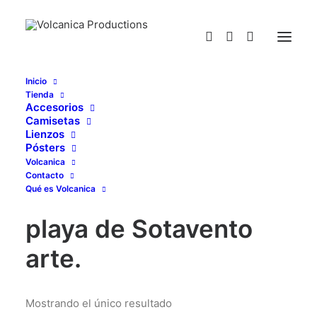
Inicio
Tienda
playa de Sotavento arte.
Accesorios
Camisetas
Home
Posts Tagged "playa de Sotavento arte."
Lienzos
Pósters
Volcanica
Contacto
Qué es Volcanica
playa de Sotavento
arte.
Mostrando el único resultado