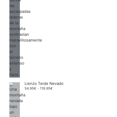
Lienzo Teide Nevado
Rango
54.95
€
-
119.95
€
de
precios:
desde
54.95€
hasta
119.95€