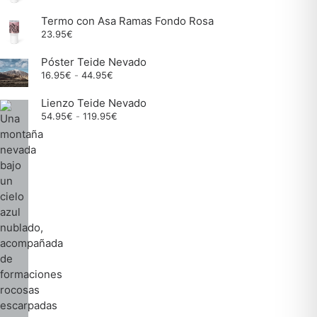
Termo con Asa Ramas Fondo Rosa
23.95
€
Póster Teide Nevado
Rango
16.95
€
-
44.95
€
de
precios:
Lienzo Teide Nevado
desde
Rango
54.95
€
-
119.95
€
16.95€
de
hasta
precios:
44.95€
desde
54.95€
hasta
119.95€