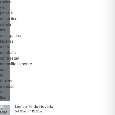
Lienzo Teide Nevado
Rango
54.95
€
-
119.95
€
de