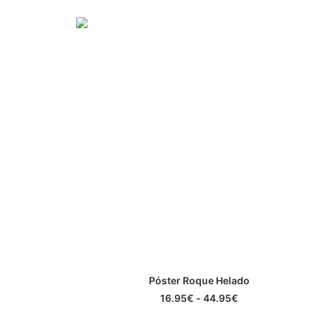
Este
Póster Roque Helado
producto
SELECCIONAR OPCIONES
tiene
Rango
16.95
€
-
44.95
€
múltiples
de