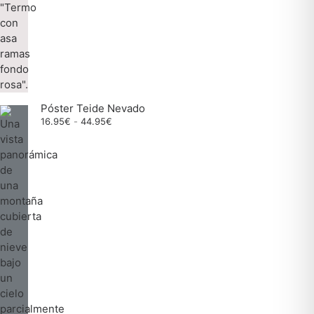
Póster Teide Nevado
Rango
16.95
€
-
44.95
€
de
precios:
desde
16.95€
hasta
44.95€